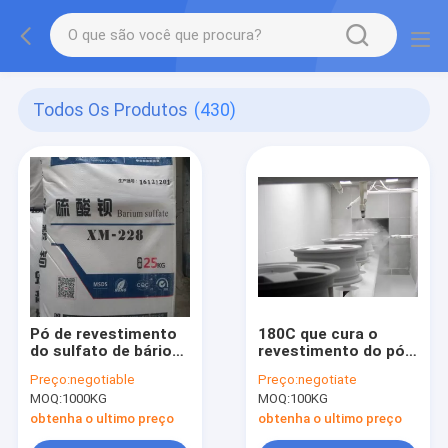
Todos Os Produtos
(430)
Pó de revestimento
180C que cura o
do sulfato de bário
revestimento do pó
da matéria prima do
da roda lustrou o
Preço:
negotiable
Preço:
negotiate
pó XM228 para a
alumínio com
MOQ:
1000KG
MOQ:
100KG
pintura
ISO90001
obtenha o ultimo preço
obtenha o ultimo preço