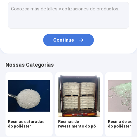
Resina misturada do poliéster
Resina do Isocyanate
Revestimento Thermoset do pó
Continue
Revestimento do pó da resina de cola Epoxy
Revestimentos do pó do MDF
Nossas Categorias
Revestimento do pó da roda
Pulverize a matéria prima de revestimento
Água - pintura baseada da cola Epoxy
Composto de moldagem de poliéster
Resinas saturadas
Resinas de
Resina de cola
do poliéster
revestimento do pó
do poliéster