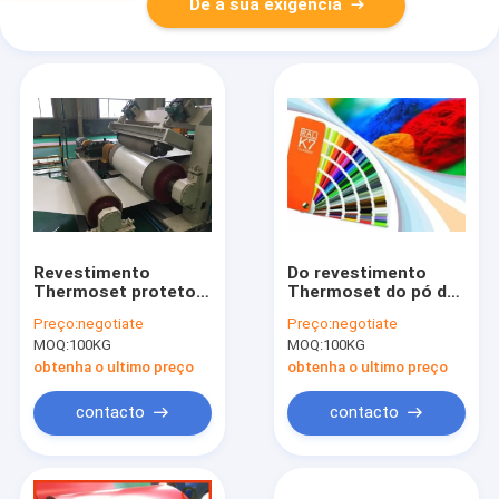
Dê a sua exigência
Revestimento
Do revestimento
Thermoset protetor
Thermoset do pó de
personalizado do pó
PANTON cura durável
Preço:
negotiate
Preço:
negotiate
para o aço pre
baixa com ISO90001
MOQ:
100KG
MOQ:
100KG
pintado
obtenha o ultimo preço
obtenha o ultimo preço
contacto
contacto