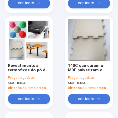
contacto
contacto
Revestimentos
140C que curam o
termofixos do pó do
MDF pulverizam o
MDF ISO14000 para a
uso interno
Preço:
negotiate
Preço:
negotiate
mobília de madeira
Thermoset de
MOQ:
100KG
MOQ:
100KG
Ourdoor dos
revestimentos
obtenha o ultimo preço
obtenha o ultimo preço
contacto
contacto