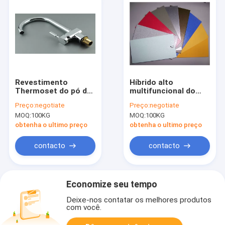
Revestimento
Híbrido alto
Thermoset do pó da
multifuncional do
transparência alta
poliéster da cola
Preço:
negotiate
Preço:
negotiate
branca, pintura da
Epoxy da
MOQ:
100KG
MOQ:
100KG
cola Epoxy do
estabilidade na
poliéster
textura da areia
obtenha o ultimo preço
obtenha o ultimo preço
contacto
contacto
Economize seu tempo
Deixe-nos contatar os melhores produtos
com você.