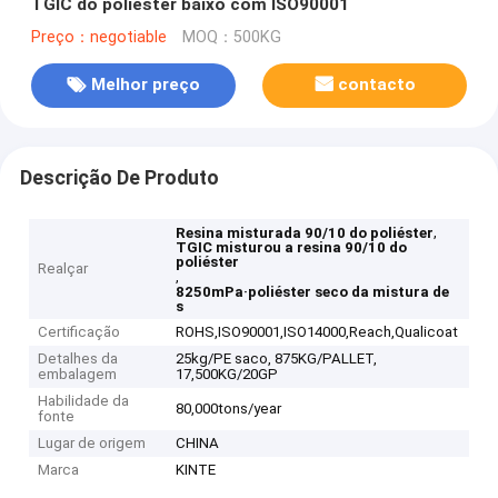
TGIC do poliéster baixo com ISO90001
Preço：negotiable
MOQ：500KG
Melhor preço
contacto
Descrição De Produto
,
Resina misturada 90/10 do poliéster
TGIC misturou a resina 90/10 do
poliéster
Realçar
,
8250mPa·poliéster seco da mistura de
s
Certificação
ROHS,ISO90001,ISO14000,Reach,Qualicoat
Detalhes da
25kg/PE saco, 875KG/PALLET,
embalagem
17,500KG/20GP
Habilidade da
80,000tons/year
fonte
Lugar de origem
CHINA
Marca
KINTE