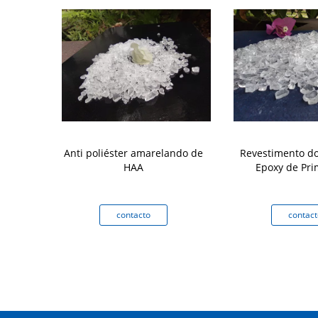
ade do
Anti poliéster amarelando de
Revestimento do
 do híbrido
HAA
Epoxy de Pr
cola Epoxy da
 HAA boa com
001
to
contacto
contact