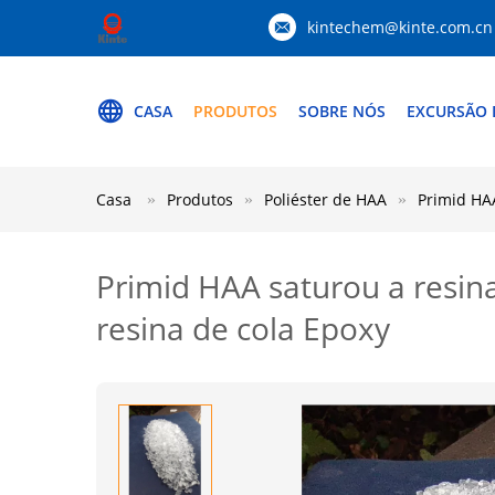
kintechem@kinte.com.cn
CASA
PRODUTOS
SOBRE NÓS
EXCURSÃO 
Casa
Produtos
Poliéster de HAA
Primid HAA
Primid HAA saturou a resina
resina de cola Epoxy