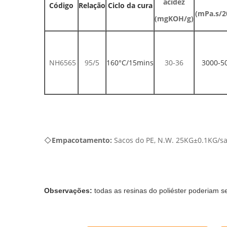
acidez
Código
Relação
Ciclo da cura
(mPa.s/2
(mgKOH/g)
NH6565
95/5
160°C/15mins
30-36
3000-5
◇
Empacotamento:
Sacos do PE, N.W. 25KG±0.1KG/s
Observações:
todas as resinas do poliéster poderiam s