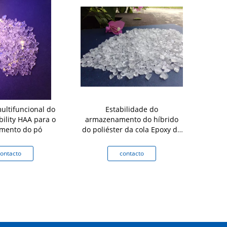
multifuncional do
Estabilidade do
Anti poliést
ility HAA para o
armazenamento do híbrido
imento do pó
do poliéster da cola Epoxy da
cura de Primid HAA boa com
ISO14001
ontacto
contacto
c