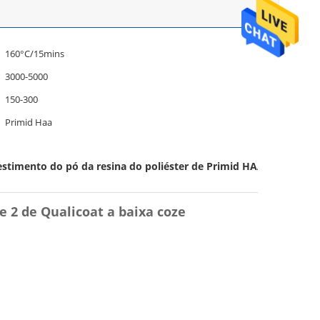
160°C/15mins
3000-5000
150-300
Primid Haa
stimento do pó da resina do poliéster de Primid HAA
e 2 de Qualicoat a baixa coze