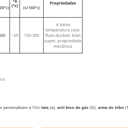
Tg
Propriedades
(°c)
00°c)
(s/180°c)
A baixa
temperatura coze,
000
~59
150-300
fluxo durável, bom
super, propriedade
mecânica
aco
Não-
er personalizam à
lata
(a),
anti bico de gás
(G),
arma do tribo
(