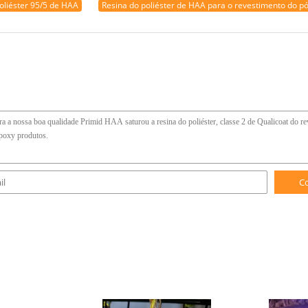
oliéster 95/5 de HAA
Resina do poliéster de HAA para o revestimento do p
C