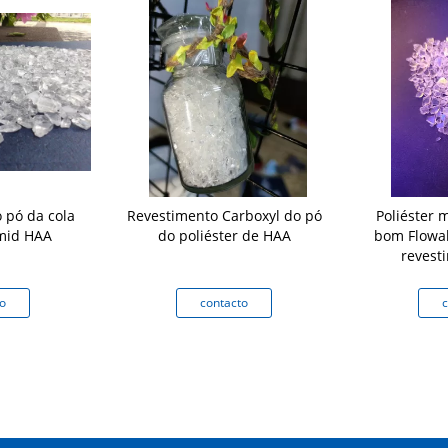
 pó da cola
Revestimento Carboxyl do pó
Poliéster 
imid HAA
do poliéster de HAA
bom Flowab
revest
o
contacto
c