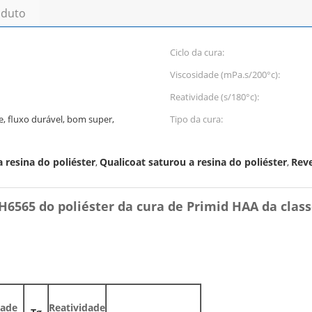
oduto
Ciclo da cura:
Viscosidade (mPa.s/200°c):
Reatividade (s/180°c):
, fluxo durável, bom super,
Tipo da cura:
 resina do poliéster
Qualicoat saturou a resina do poliéster
Reve
,
,
H6565 do poliéster da cura de Primid HAA da
class
dade
Reatividade