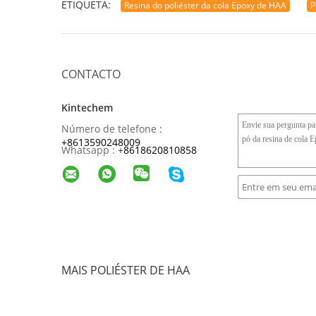
ETIQUETA:
Resina do poliéster da cola Epoxy de HAA
P
CONTACTO
Kintechem
Número de telefone :
+8613590248009
Whatsapp :
+
8618620810858
MAIS POLIÉSTER DE HAA