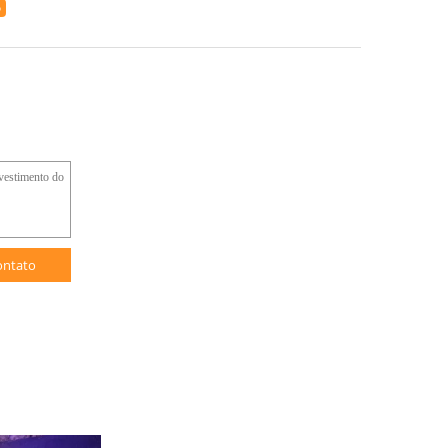
ó
ontato