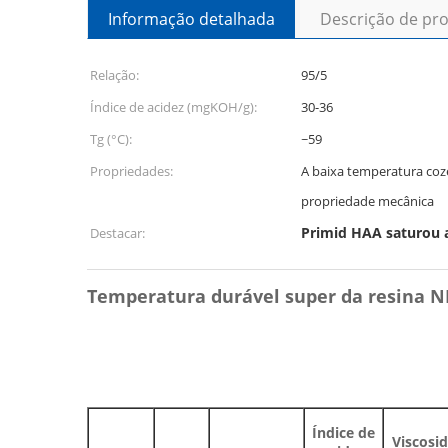
Informação detalhada
Descrição de pr
Relação:
95/5
Índice de acidez (mgKOH/g):
30-36
Tg (°C):
~59
Propriedades:
A baixa temperatura coze
propriedade mecânica
Primid HAA saturou a
Destacar:
Temperatura durável super da
resina N
Índice de
Viscosi