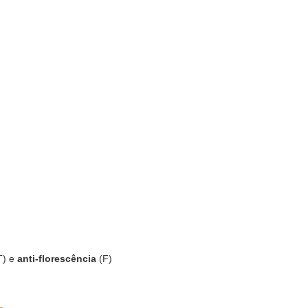
T) e
anti-florescência
(F)