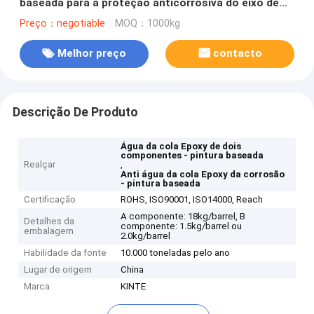
baseada para a proteção anticorrosiva do eixo de
transmissão
Preço：negotiable
MOQ：1000kg
Melhor preço
contacto
Descrição De Produto
Água da cola Epoxy de dois
componentes - pintura baseada
Realçar
,
Anti água da cola Epoxy da corrosão
- pintura baseada
Certificação
ROHS, ISO90001, ISO14000, Reach
A componente: 18kg/barrel, B
Detalhes da
componente: 1.5kg/barrel ou
embalagem
2.0kg/barrel
Habilidade da fonte
10.000 toneladas pelo ano
Lugar de origem
China
Marca
KINTE